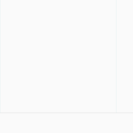
빅데타# 빅데이터# 솔루션임대# 토토솔루션# 카지노솔루션# 슬롯솔루
션#경마솔루션#파워볼솔루션#36로또볼솔루션#미니게임솔루션#총판홍
보#