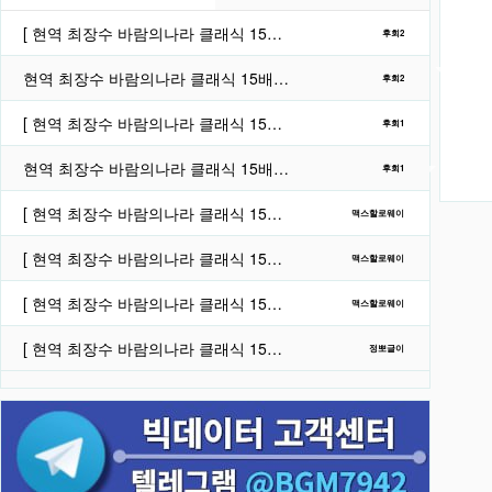
[ 현역 최장수 바람의나라 클래식 15배율 향기서버!
고객센
후회2
현역 최장수 바람의나라 클래식 15배율 향기서버!
후회2
터
[ 현역 최장수 바람의나라 클래식 15배율 향기서버!
후회1
현역 최장수 바람의나라 클래식 15배율 향기서버!
휴게실
후회1
[ 현역 최장수 바람의나라 클래식 15배율 향기서버!!]
맥스할로웨이
[ 현역 최장수 바람의나라 클래식 15배율 향기서버!!]
맥스할로웨이
[ 현역 최장수 바람의나라 클래식 15배율 향기서버!!]
맥스할로웨이
[ 현역 최장수 바람의나라 클래식 15배율 향기서버!!]
정뽀글이