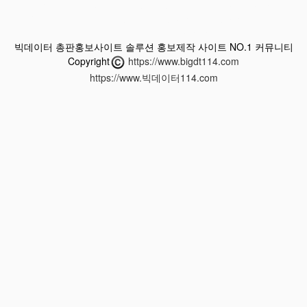
사이트제작#안전놀이터#먹튀검증#보증업체#토토홍보#카지노홍보#슬
롯게임홍보#릴게임홍보#무료홍보#파워볼홍보#36로또볼홍보
#https://www.bigdt114.com/
빅데이터 총판홍보사이트 솔루션 홍보제작 사이트 NO.1 커뮤니티
Copyright
https://www.bigdt114.com
https://www.빅데이터114.com